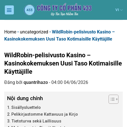
Chuyển
đến
VI
nội
dung
Home
•
uncategorized
•
WildRobin-pelisivusto Kasino –
Kasinokokemuksen Uusi Taso Kotimaisille Käyttäjille
WildRobin-pelisivusto Kasino –
Kasinokokemuksen Uusi Taso Kotimaisille
Käyttäjille
Đăng bởi
quantrihazo
- 04:00 04/06/2026
Nội dung chính
Sisällysluettelo
Pelikirjastomme Kattavuus ja Kirjo
Tietoturva sekä Laillisuus