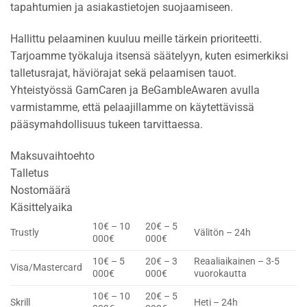
tapahtumien ja asiakastietojen suojaamiseen.
Hallittu pelaaminen kuuluu meille tärkein prioriteetti.
Tarjoamme työkaluja itsensä säätelyyn, kuten esimerkiksi
talletusrajat, häviörajat sekä pelaamisen tauot.
Yhteistyössä GamCaren ja BeGambleAwaren avulla
varmistamme, että pelaajillamme on käytettävissä
pääsymahdollisuus tukeen tarvittaessa.
Maksuvaihtoehto
Talletus
Nostomäärä
Käsittelyaika
10€ – 10
20€ – 5
Trustly
Välitön – 24h
000€
000€
10€ – 5
20€ – 3
Reaaliaikainen – 3-5
Visa/Mastercard
000€
000€
vuorokautta
10€ – 10
20€ – 5
Skrill
Heti – 24h