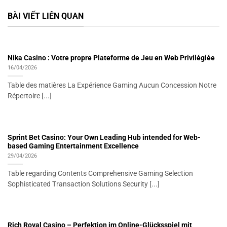
BÀI VIẾT LIÊN QUAN
Nika Casino : Votre propre Plateforme de Jeu en Web Privilégiée
16/04/2026
Table des matières La Expérience Gaming Aucun Concession Notre
Répertoire [...]
Sprint Bet Casino: Your Own Leading Hub intended for Web-
based Gaming Entertainment Excellence
29/04/2026
Table regarding Contents Comprehensive Gaming Selection
Sophisticated Transaction Solutions Security [...]
Rich Royal Casino – Perfektion im Online-Glücksspiel mit