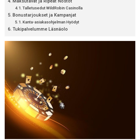
Maksutavat ja Ripeät Nostot
Talletusedut WildRobin Casinolla
Bonustarjoukset ja Kampanjat
Kanta-asiakasohjelman Hyödyt
Tukipalvelumme Läsnäolo