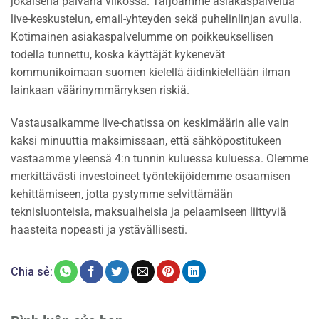
jokaisena päivänä viikossa. Tarjoamme asiakaspalvelua
live-keskustelun, email-yhteyden sekä puhelinlinjan avulla.
Kotimainen asiakaspalvelumme on poikkeuksellisen
todella tunnettu, koska käyttäjät kykenevät
kommunikoimaan suomen kielellä äidinkielellään ilman
lainkaan väärinymmärryksen riskiä.
Vastausaikamme live-chatissa on keskimäärin alle vain
kaksi minuuttia maksimissaan, että sähköpostitukeen
vastaamme yleensä 4:n tunnin kuluessa kuluessa. Olemme
merkittävästi investoineet työntekijöidemme osaamisen
kehittämiseen, jotta pystymme selvittämään
teknisluonteisia, maksuaiheisia ja pelaamiseen liittyviä
haasteita nopeasti ja ystävällisesti.
Chia sẻ: