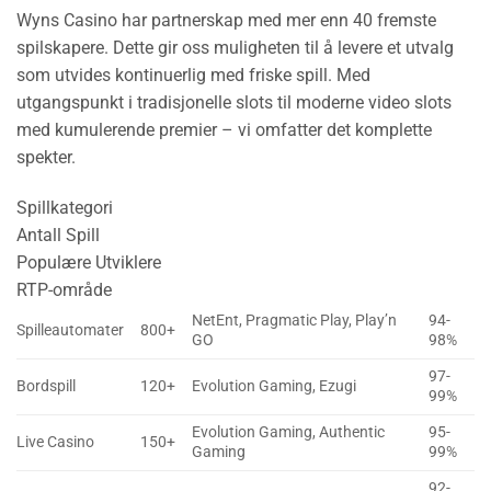
Wyns Casino har partnerskap med mer enn 40 fremste
spilskapere. Dette gir oss muligheten til å levere et utvalg
som utvides kontinuerlig med friske spill. Med
utgangspunkt i tradisjonelle slots til moderne video slots
med kumulerende premier – vi omfatter det komplette
spekter.
Spillkategori
Antall Spill
Populære Utviklere
RTP-område
NetEnt, Pragmatic Play, Play’n
94-
Spilleautomater
800+
GO
98%
97-
Bordspill
120+
Evolution Gaming, Ezugi
99%
Evolution Gaming, Authentic
95-
Live Casino
150+
Gaming
99%
92-