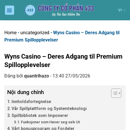
Chuyển
đến
VI
nội
dung
Home
•
uncategorized
•
Wyns Casino – Deres Adgang til
Premium Spillopplevelser
Wyns Casino – Deres Adgang til Premium
Spillopplevelser
Đăng bởi
quantrihazo
- 13:40 27/05/2026
Nội dung chính
Innholdsfortegnelse
Vår Spillplattform og Systemteknologi
Spillbibliotek som Imponerer
Funksjoner som Hever seg selv Ut
Vårt bonusprogram og Fordeler