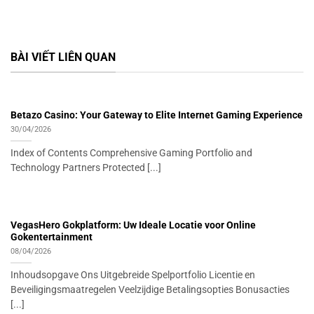
BÀI VIẾT LIÊN QUAN
Betazo Casino: Your Gateway to Elite Internet Gaming Experience
30/04/2026
Index of Contents Comprehensive Gaming Portfolio and
Technology Partners Protected [...]
VegasHero Gokplatform: Uw Ideale Locatie voor Online
Gokentertainment
08/04/2026
Inhoudsopgave Ons Uitgebreide Spelportfolio Licentie en
Beveiligingsmaatregelen Veelzijdige Betalingsopties Bonusacties
[...]