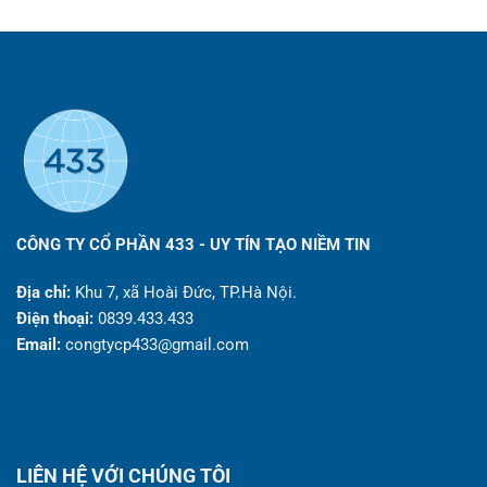
CÔNG TY CỔ PHẦN 433 - UY TÍN TẠO NIỀM TIN
Địa chỉ:
Khu 7, xã Hoài Đức, TP.Hà Nội.
Điện thoại:
0839.433.433
Email:
congtycp433@gmail.com
LIÊN HỆ VỚI CHÚNG TÔI