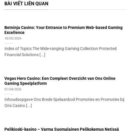
BÀI VIẾT LIÊN QUAN
Betninja Casino: Your Entrance to Premium Web-based Gaming
Excellence
18/05/2026
Index of Topics The Wide-ranging Gaming Collection Protected
Financial Solutions [...]
Vegas Hero Casino: Een Compleet Overzicht van Ons Online
Gaming Speelplatform
01/04/2026
Inhoudsopgave Ons Brede Spelaanbod Promoties en Promoties bij
Ons Casino [...]
Pelikioski-kasino – Varma Suomalainen Pelikokemus Netissä