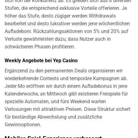
sich von der Konkurrenz ab. Es gliedert sich aus 8 diversen
Stufen, die entsprechend exklusive Vorteile offerieren. Je
höher das Stufe, desto zügiger werden Withdrawals
bearbeitet und desto lukrativer werden jene wöchentlichen
Aufladeboni. Rückzahlungsaktionen von 5% und 20% auf
Verluste gewährleisten dazu, dass Nutzer auch in
schwächeren Phasen profitieren.
Weekly Angebote bei Yep Casino
Ergänzend zu den permanenten Deals organisieren wir
wiederkehrende Contests und temporäre Kampagnen ab.
Jeder Mo eröffnen wir durch einem Aufladebonus in jene
Kalenderwoche, an Mittwoch gibt existieren Freispiele für
spezielle Automaten, und fürs Weekend warten
Verlosungen mit attraktiven Preisen. Diese Struktur sichert
für beständige Abwechslung und zusätzliche
Gewinnoptionen.