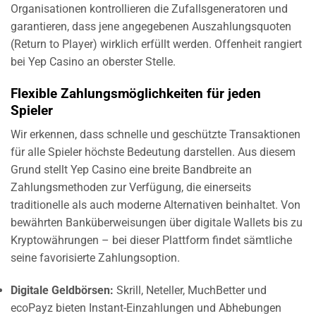
Organisationen kontrollieren die Zufallsgeneratoren und
garantieren, dass jene angegebenen Auszahlungsquoten
(Return to Player) wirklich erfüllt werden. Offenheit rangiert
bei Yep Casino an oberster Stelle.
Flexible Zahlungsmöglichkeiten für jeden
Spieler
Wir erkennen, dass schnelle und geschützte Transaktionen
für alle Spieler höchste Bedeutung darstellen. Aus diesem
Grund stellt Yep Casino eine breite Bandbreite an
Zahlungsmethoden zur Verfügung, die einerseits
traditionelle als auch moderne Alternativen beinhaltet. Von
bewährten Banküberweisungen über digitale Wallets bis zu
Kryptowährungen – bei dieser Plattform findet sämtliche
seine favorisierte Zahlungsoption.
Digitale Geldbörsen:
Skrill, Neteller, MuchBetter und
ecoPayz bieten Instant-Einzahlungen und Abhebungen