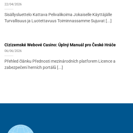
22/04/2026
Sisällysluettelo Kattava Pelivalikoima Jokaiselle Käyttäjälle
Turvallisuus ja Luotettavuus Toiminnassamme Sujuvat [...]
Cizizemské Webové Casino: Úplný Manuál pro České Hráče
06/06/2026
Přehled článku Přednosti mezinárodních platforem Licence a
zabezpečení herních portálů [...]