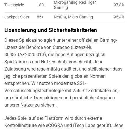
Microgaming, Red Tiger
Tischspiele
180+
97,8%
Gaming
Jackpot-Slots
85+
NetEnt, Micro Gaming
95,4%
Lizenzierung und Sicherheitskriterien
Dieses Spielcasino agiert unter einer offiziellen Gaming-
Lizenz der Behörde von Curacao (Lizenz-Nr.
8048/JAZ2020-013), die hohe Auflagen bezüglich
Spielfairness und Nutzerschutz vorschreibt. Jene
Zulassung wird regelmäßig auditiert und stellt sicher, dass
jegliche präsentierten Spiele den globalen Normen
entsprechen. Wir nutzen modernste SSL-
Verschlüsselungstechnologie mit 256-Bit-Zertifikaten an,
um sämtliche Transaktionen und persönliche Angaben
unserer Nutzer zu sichern.
Jedes Spiel auf der Plattform wird durch externe
Kontrollinstitute wie eCOGRA und iTech Labs geprüft. Jene