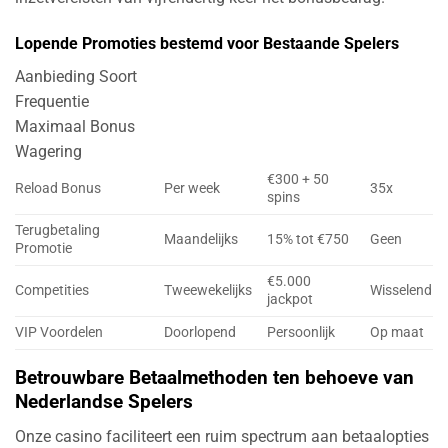
Lopende Promoties bestemd voor Bestaande Spelers
Aanbieding Soort
Frequentie
Maximaal Bonus
Wagering
€300 + 50
Reload Bonus
Per week
35x
spins
Terugbetaling
Maandelijks
15% tot €750
Geen
Promotie
€5.000
Competities
Tweewekelijks
Wisselend
jackpot
VIP Voordelen
Doorlopend
Persoonlijk
Op maat
Betrouwbare Betaalmethoden ten behoeve van
Nederlandse Spelers
Onze casino faciliteert een ruim spectrum aan betaalopties