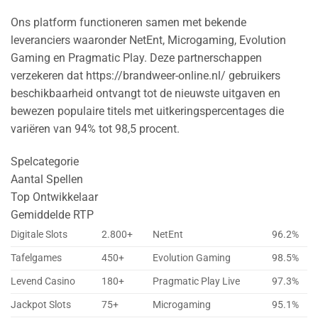
Ons platform functioneren samen met bekende
leveranciers waaronder NetEnt, Microgaming, Evolution
Gaming en Pragmatic Play. Deze partnerschappen
verzekeren dat
https://brandweer-online.nl/
gebruikers
beschikbaarheid ontvangt tot de nieuwste uitgaven en
bewezen populaire titels met uitkeringspercentages die
variëren van 94% tot 98,5 procent.
Spelcategorie
Aantal Spellen
Top Ontwikkelaar
Gemiddelde RTP
Digitale Slots
2.800+
NetEnt
96.2%
Tafelgames
450+
Evolution Gaming
98.5%
Levend Casino
180+
Pragmatic Play Live
97.3%
Jackpot Slots
75+
Microgaming
95.1%