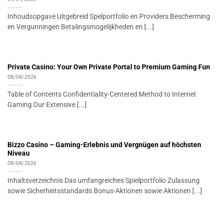
Inhoudsopgave Uitgebreid Spelportfolio en Providers Bescherming
en Vergunningen Betalingsmogelijkheden en [...]
Private Casino: Your Own Private Portal to Premium Gaming Fun
08/04/2026
Table of Contents Confidentiality-Centered Method to Internet
Gaming Our Extensive [...]
Bizzo Casino – Gaming-Erlebnis und Vergnügen auf höchsten
Niveau
08/04/2026
Inhaltsverzeichnis Das umfangreiches Spielportfolio Zulassung
sowie Sicherheitsstandards Bonus-Aktionen sowie Aktionen [...]