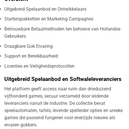
Uitgebreid Spelaanbod en Ontwikkelaars
Starterspakketten en Marketing Campagnes
Betrouwbare Betaalmethoden ten behoeve van Hollandse
Gebruikers
Draagbare Gok Ervaring
Support en Bereikbaarheid
Licenties en Veiligheidsprotocollen
Uitgebreid Spelaanbod en Softwaleleveranciers
Het platform geeft access naar ruim dan drieduizend
vijfhonderd games, secuur verzameld door leidende
leveranciers vanuit de industrie. De collectie bevat
speelautomaten, tafels, levende spelleider opties en unieke
games die passend fungeren voor enerzijds nieuwe als
ervaren gokkers.