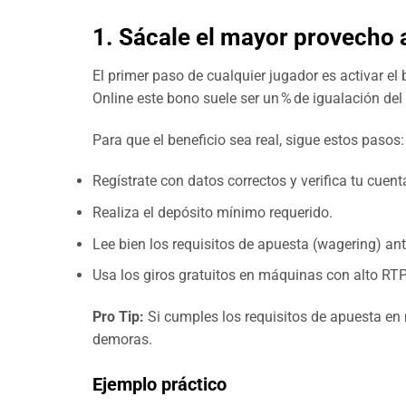
1. Sácale el mayor provecho 
El primer paso de cualquier jugador es activar e
Online este bono suele ser un % de igualación del
Para que el beneficio sea real, sigue estos pasos:
Regístrate con datos correctos y verifica tu cuent
Realiza el depósito mínimo requerido.
Lee bien los requisitos de apuesta (wagering) ant
Usa los giros gratuitos en máquinas con alto R
Pro Tip:
Si cumples los requisitos de apuesta en
demoras.
Ejemplo práctico