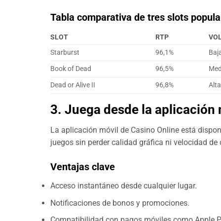
Tabla comparativa de tres slots popula
SLOT
RTP
VOL
Starburst
96,1%
Baj
Book of Dead
96,5%
Med
Dead or Alive II
96,8%
Alt
3. Juega desde la aplicación 
La aplicación móvil de Casino Online está dispon
juegos sin perder calidad gráfica ni velocidad de 
Ventajas clave
Acceso instantáneo desde cualquier lugar.
Notificaciones de bonos y promociones.
Compatibilidad con pagos móviles como Apple P