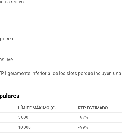
eres reales.
po real.
s live.
P ligeramente inferior al de los slots porque incluyen una
pulares
LÍMITE MÁXIMO (€)
RTP ESTIMADO
5 000
≈97%
10 000
≈99%