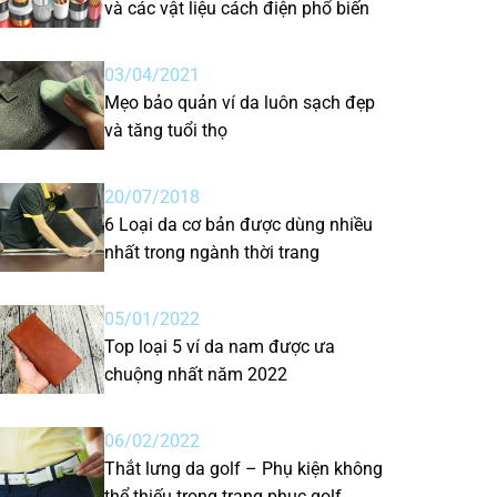
và các vật liệu cách điện phổ biến
03/04/2021
Mẹo bảo quản ví da luôn sạch đẹp
và tăng tuổi thọ
20/07/2018
6 Loại da cơ bản được dùng nhiều
nhất trong ngành thời trang
05/01/2022
Top loại 5 ví da nam được ưa
chuộng nhất năm 2022
06/02/2022
Thắt lưng da golf – Phụ kiện không
thể thiếu trong trang phục golf