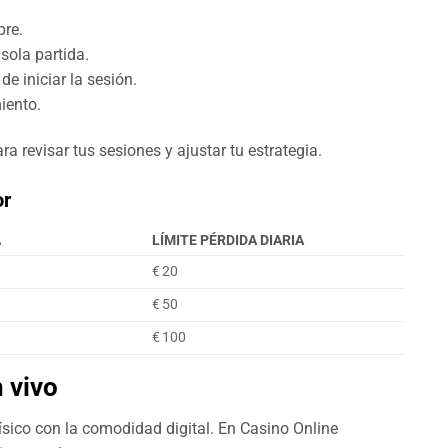
pre.
sola partida.
e iniciar la sesión.
iento.
ra revisar tus sesiones y ajustar tu estrategia.
or
A
LÍMITE PÉRDIDA DIARIA
€ 20
€ 50
€ 100
n vivo
ísico con la comodidad digital. En Casino Online