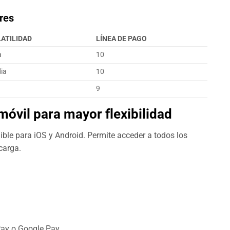
res
ATILIDAD
LÍNEA DE PAGO
a
10
ia
10
a
9
móvil para mayor flexibilidad
ible para iOS y Android. Permite acceder a todos los
carga.
ay o Google Pay.