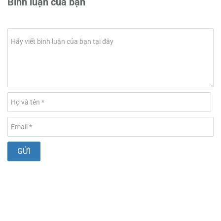
Bình luận của bạn