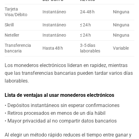
Tarjeta
Instantáneo
24‑48 h
Ninguna
Visa/Débito
Skrill
Instantáneo
≤ 24 h
Ninguna
Neteller
Instantáneo
≤ 24 h
Ninguna
Transferencia
3‑5 días
Hasta 48 h
Variable
bancaria
laborables
Los monederos electrónicos lideran en rapidez, mientras
que las transferencias bancarias pueden tardar varios días
laborables.
Lista de ventajas al usar monederos electrónicos
• Depósitos instantáneos sin esperar confirmaciones
• Retiros procesados en menos de un día hábil
• Mayor privacidad al no compartir datos bancarios
Al elegir un método rápido reduces el tiempo entre ganar y