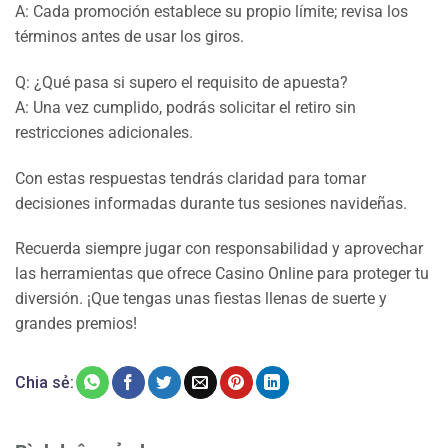
A: Cada promoción establece su propio límite; revisa los
términos antes de usar los giros.
Q: ¿Qué pasa si supero el requisito de apuesta?
A: Una vez cumplido, podrás solicitar el retiro sin
restricciones adicionales.
Con estas respuestas tendrás claridad para tomar
decisiones informadas durante tus sesiones navideñas.
Recuerda siempre jugar con responsabilidad y aprovechar
las herramientas que ofrece Casino Online para proteger tu
diversión. ¡Que tengas unas fiestas llenas de suerte y
grandes premios!
Chia sẻ: