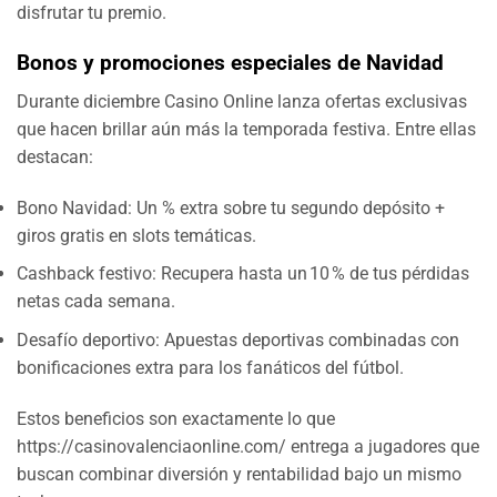
disfrutar tu premio.
Bonos y promociones especiales de Navidad
Durante diciembre Casino Online lanza ofertas exclusivas
que hacen brillar aún más la temporada festiva. Entre ellas
destacan:
Bono Navidad: Un % extra sobre tu segundo depósito +
giros gratis en slots temáticas.
Cashback festivo: Recupera hasta un 10 % de tus pérdidas
netas cada semana.
Desafío deportivo: Apuestas deportivas combinadas con
bonificaciones extra para los fanáticos del fútbol.
Estos beneficios son exactamente lo que
https://casinovalenciaonline.com/
entrega a jugadores que
buscan combinar diversión y rentabilidad bajo un mismo