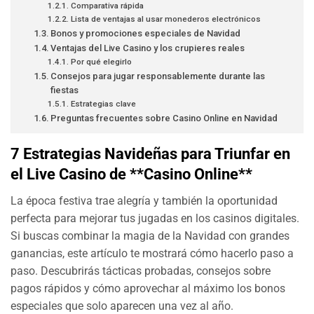
Comparativa rápida
Lista de ventajas al usar monederos electrónicos
Bonos y promociones especiales de Navidad
Ventajas del Live Casino y los crupieres reales
Por qué elegirlo
Consejos para jugar responsablemente durante las
fiestas
Estrategias clave
Preguntas frecuentes sobre Casino Online en Navidad
7 Estrategias Navideñas para Triunfar en
el Live Casino de **Casino Online**
La época festiva trae alegría y también la oportunidad
perfecta para mejorar tus jugadas en los casinos digitales.
Si buscas combinar la magia de la Navidad con grandes
ganancias, este artículo te mostrará cómo hacerlo paso a
paso. Descubrirás tácticas probadas, consejos sobre
pagos rápidos y cómo aprovechar al máximo los bonos
especiales que solo aparecen una vez al año.