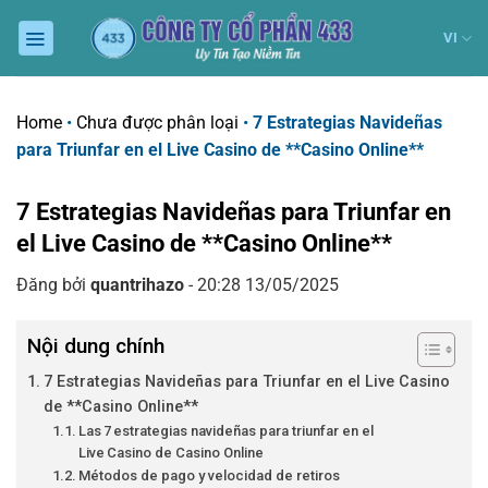
Chuyển
đến
VI
nội
dung
Home
•
Chưa được phân loại
•
7 Estrategias Navideñas
para Triunfar en el Live Casino de **Casino Online**
7 Estrategias Navideñas para Triunfar en
el Live Casino de **Casino Online**
Đăng bởi
quantrihazo
- 20:28 13/05/2025
Nội dung chính
7 Estrategias Navideñas para Triunfar en el Live Casino
de **Casino Online**
Las 7 estrategias navideñas para triunfar en el
Live Casino de Casino Online
Métodos de pago y velocidad de retiros