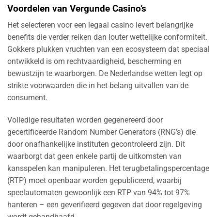
Voordelen van Vergunde Casino’s
Het selecteren voor een legaal casino levert belangrijke
benefits die verder reiken dan louter wettelijke conformiteit.
Gokkers plukken vruchten van een ecosysteem dat speciaal
ontwikkeld is om rechtvaardigheid, bescherming en
bewustzijn te waarborgen. De Nederlandse wetten legt op
strikte voorwaarden die in het belang uitvallen van de
consument.
Volledige resultaten worden gegenereerd door
gecertificeerde Random Number Generators (RNG’s) die
door onafhankelijke instituten gecontroleerd zijn. Dit
waarborgt dat geen enkele partij de uitkomsten van
kansspelen kan manipuleren. Het terugbetalingspercentage
(RTP) moet openbaar worden gepubliceerd, waarbij
speelautomaten gewoonlijk een RTP van 94% tot 97%
hanteren – een geverifieerd gegeven dat door regelgeving
wordt gehandhaafd.