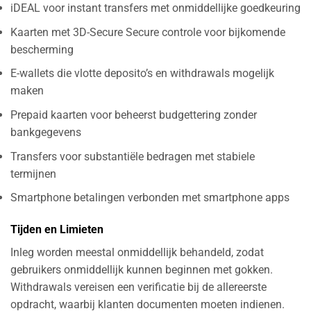
iDEAL voor instant transfers met onmiddellijke goedkeuring
Kaarten met 3D-Secure Secure controle voor bijkomende
bescherming
E-wallets die vlotte deposito’s en withdrawals mogelijk
maken
Prepaid kaarten voor beheerst budgettering zonder
bankgegevens
Transfers voor substantiële bedragen met stabiele
termijnen
Smartphone betalingen verbonden met smartphone apps
Tijden en Limieten
Inleg worden meestal onmiddellijk behandeld, zodat
gebruikers onmiddellijk kunnen beginnen met gokken.
Withdrawals vereisen een verificatie bij de allereerste
opdracht, waarbij klanten documenten moeten indienen.