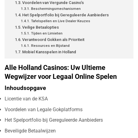
Voordelen van Vergunde Casino’s
Beschermingsmechanismen
Het Spelportfolio bij Gereguleerde Aanbieders
Tafelspellen en Live Dealer Keuzes
Veilige Betaalopties
Tijden en Limieten
Verantwoord Gokken als Prioriteit
Resources en Bijstand
Mobiel Kansspelen in Holland
Alle Holland Casinos: Uw Ultieme
Wegwijzer voor Legaal Online Spelen
Inhoudsopgave
Licentie van de KSA
Voordelen van Legale Gokplatforms
Het Spelportfolio bij Gereguleerde Aanbieders
Beveiligde Betaalwijzen