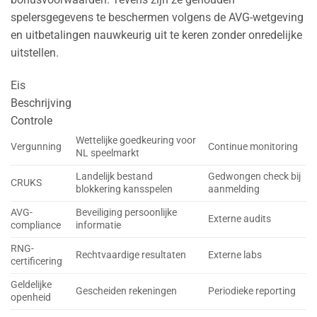
spelersgegevens te beschermen volgens de AVG-wetgeving
en uitbetalingen nauwkeurig uit te keren zonder onredelijke
uitstellen.
Eis
Beschrijving
Controle
Wettelijke goedkeuring voor
Vergunning
Continue monitoring
NL speelmarkt
Landelijk bestand
Gedwongen check bij
CRUKS
blokkering kansspelen
aanmelding
AVG-
Beveiliging persoonlijke
Externe audits
compliance
informatie
RNG-
Rechtvaardige resultaten
Externe labs
certificering
Geldelijke
Gescheiden rekeningen
Periodieke reporting
openheid