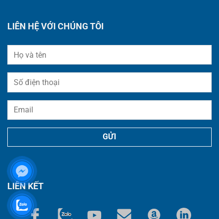
LIÊN HỆ VỚI CHÚNG TÔI
LIÊN KẾT