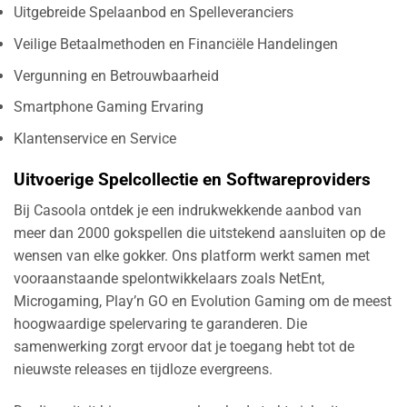
Uitgebreide Spelaanbod en Spelleveranciers
Veilige Betaalmethoden en Financiële Handelingen
Vergunning en Betrouwbaarheid
Smartphone Gaming Ervaring
Klantenservice en Service
Uitvoerige Spelcollectie en Softwareproviders
Bij
Casoola
ontdek je een indrukwekkende aanbod van
meer dan 2000 gokspellen die uitstekend aansluiten op de
wensen van elke gokker. Ons platform werkt samen met
vooraanstaande spelontwikkelaars zoals NetEnt,
Microgaming, Play’n GO en Evolution Gaming om de meest
hoogwaardige spelervaring te garanderen. Die
samenwerking zorgt ervoor dat je toegang hebt tot de
nieuwste releases en tijdloze evergreens.