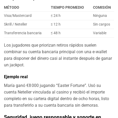
MÉTODO
TIEMPO PROMEDIO
COMISIÓN
Visa/Mastercard
≤ 24 h
Ninguna
Skrill / Neteller
≤ 12 h
Sin cargos
Transferencia bancaria
≤ 48 h
Variable
Los jugadores que priorizan retiros rápidos suelen
combinar su cuenta bancaria principal con una e‑wallet
para disponer del dinero casi al instante después de ganar
un jackpot.
Ejemplo real
María ganó €8 000 jugando “Easter Fortune”. Usó su
cuenta Neteller vinculada al casino y recibió el importe
completo en su cartera digital dentro de ocho horas, listo
para transferirlo a su cuenta bancaria sin demoras.
Seguridad, juego responsable y soporte en