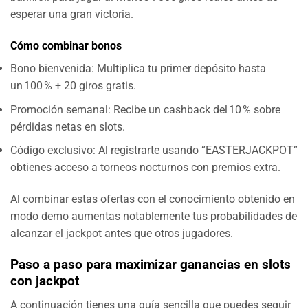
esperar una gran victoria.
Cómo combinar bonos
Bono bienvenida: Multiplica tu primer depósito hasta
un 100 % + 20 giros gratis.
Promoción semanal: Recibe un cashback del 10 % sobre
pérdidas netas en slots.
Código exclusivo: Al registrarte usando “EASTERJACKPOT”
obtienes acceso a torneos nocturnos con premios extra.
Al combinar estas ofertas con el conocimiento obtenido en
modo demo aumentas notablemente tus probabilidades de
alcanzar el jackpot antes que otros jugadores.
Paso a paso para maximizar ganancias en slots
con jackpot
A continuación tienes una guía sencilla que puedes seguir