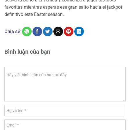
favoritas mientras esperas ese gran salto hacia el jackpot
definitivo este Easter season.
Chia sẻ:
Bình luận của bạn