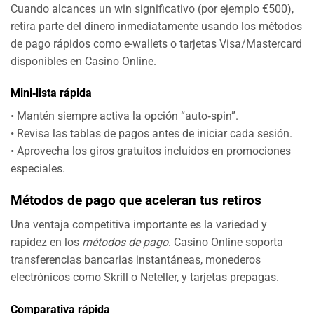
Cuando alcances un win significativo (por ejemplo €500),
retira parte del dinero inmediatamente usando los métodos
de pago rápidos como e-wallets o tarjetas Visa/Mastercard
disponibles en Casino Online.
Mini‑lista rápida
• Mantén siempre activa la opción “auto‑spin”.
• Revisa las tablas de pagos antes de iniciar cada sesión.
• Aprovecha los giros gratuitos incluidos en promociones
especiales.
Métodos de pago que aceleran tus retiros
Una ventaja competitiva importante es la variedad y
rapidez en los
métodos de pago
. Casino Online soporta
transferencias bancarias instantáneas, monederos
electrónicos como Skrill o Neteller, y tarjetas prepagas.
Comparativa rápida