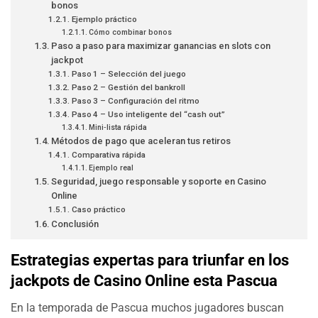
bonos
Ejemplo práctico
Cómo combinar bonos
Paso a paso para maximizar ganancias en slots con
jackpot
Paso 1 – Selección del juego
Paso 2 – Gestión del bankroll
Paso 3 – Configuración del ritmo
Paso 4 – Uso inteligente del “cash out”
Mini‑lista rápida
Métodos de pago que aceleran tus retiros
Comparativa rápida
Ejemplo real
Seguridad, juego responsable y soporte en Casino
Online
Caso práctico
Conclusión
Estrategias expertas para triunfar en los
jackpots de Casino Online esta Pascua
En la temporada de Pascua muchos jugadores buscan