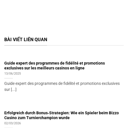
BÀI VIẾT LIÊN QUAN
Guide expert des programmes de fidélité et promotions
exclusives sur les meilleurs casinos en ligne
13/06/2025
Guide expert des programmes de fidélité et promotions exclusives
sur [...]
Erfolgreich durch Bonus‑Strategien: Wie ein Spieler beim Bizzo
Casino zum Turnierchampion wurde
02/03/2026