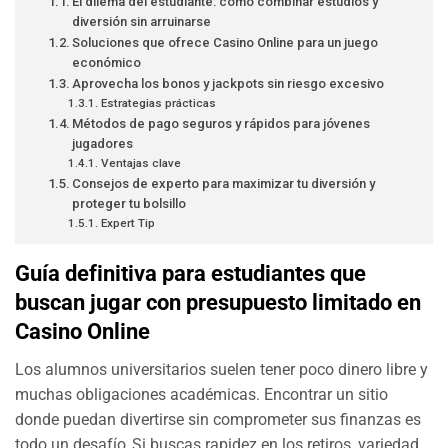
El dilema del estudiante: cómo combinar estudios y
diversión sin arruinarse
Soluciones que ofrece Casino Online para un juego
económico
Aprovecha los bonos y jackpots sin riesgo excesivo
Estrategias prácticas
Métodos de pago seguros y rápidos para jóvenes
jugadores
Ventajas clave
Consejos de experto para maximizar tu diversión y
proteger tu bolsillo
Expert Tip
Guía definitiva para estudiantes que
buscan jugar con presupuesto limitado en
Casino Online
Los alumnos universitarios suelen tener poco dinero libre y
muchas obligaciones académicas. Encontrar un sitio
donde puedan divertirse sin comprometer sus finanzas es
todo un desafío. Si buscas rapidez en los retiros, variedad