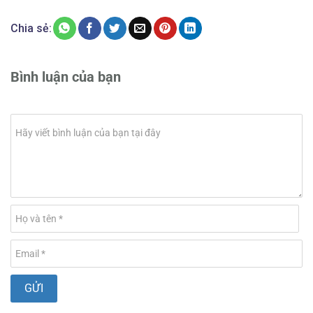
Chia sẻ:
Bình luận của bạn