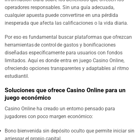
operadores responsables. Sin una guía adecuada,
cualquier apuesta puede convertirse en una pérdida
inesperada que afecta las calificaciones o la vida diaria.
Por eso es fundamental buscar plataformas que ofrezcan
herramientas de control de gastos y bonificaciones
diseñadas específicamente para usuarios con fondos
limitados. Aquí es donde entra en juego Casino Online,
ofreciendo opciones transparentes y adaptables al ritmo
estudiantil.
Soluciones que ofrece Casino Online para un
juego económico
Casino Online ha creado un entorno pensado para
jugadores con poco margen económico:
Bono bienvenida sin depósito oculto que permite iniciar sin
arriesgar el propio capital.