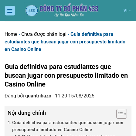
Chuyển
đến
VI
nội
dung
Home
•
Chưa được phân loại
•
Guía definitiva para
estudiantes que buscan jugar con presupuesto limitado
en Casino Online
Guía definitiva para estudiantes que
buscan jugar con presupuesto limitado en
Casino Online
Đăng bởi
quantrihazo
- 11:20 15/08/2025
Nội dung chính
Guía definitiva para estudiantes que buscan jugar con
presupuesto limitado en Casino Online