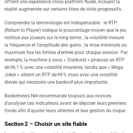
offrent une expérience cross‑platform fluide, incluant la
réalité augmentée sur certains titres de slots progressifs.
Comprendre la terminologie est indispensable : le RTP
(Return to Player) indique le pourcentage moyen que le jeu
restitue aux joueurs sur le long terme ; la volatilité mesure
la fréquence et l’amplitude des gains ; la mise minimale ou
maximale fixe les limites d’entrée pour chaque session. Par
exemple, la machine à sous « Starburst » propose un RTP
de 96,1 % avec une volatilité moyenne, tandis que « Mega
Joker » atteint un RTP de 99 % mais avec une volatilité
élevée qui nécessite une bankroll plus importante.
Basketnews.Net recommande toujours aux novices
d’analyser ces indicateurs avant de déposer leurs premiers
fonds afin d’ajuster leurs attentes et leur gestion du risque.
Section 2 – Choisir un site fiable