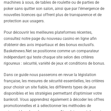
machines à sous, de tables de roulette ou de parties de
poker sans quitter son salon, ainsi que par l’émergence de
nouvelles licences qui offrent plus de transparence et de
protection aux usagers.
Pour découvrir les meilleures plateformes récentes,
consultez notre page du
nouveau casino en ligne
afin
d’obtenir des avis impartiaux et des bonus exclusifs.
Basketnews.Net se positionne comme un comparateur
indépendant qui teste chaque site selon des critères
rigoureux : sécurité, variété de jeux et conditions de bonus.
Dans ce guide nous passerons en revue la législation
française, les mesures de sécurité essentielles, les critères
pour choisir un site fiable, les différents types de jeux
disponibles et les stratégies permettant d’optimiser votre
bankroll. Vous apprendrez également à décoder les offres
promotionnelles et à sélectionner les méthodes de