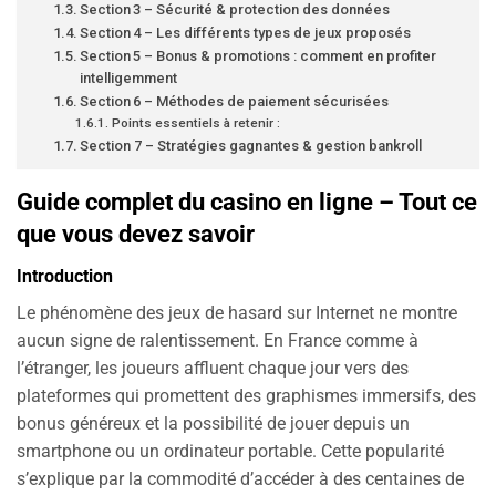
Section 3 – Sécurité & protection des données
Section 4 – Les différents types de jeux proposés
Section 5 – Bonus & promotions : comment en profiter
intelligemment
Section 6 – Méthodes de paiement sécurisées
Points essentiels à retenir :
Section 7 – Stratégies gagnantes & gestion bankroll
Guide complet du casino en ligne – Tout ce
que vous devez savoir
Introduction
Le phénomène des jeux de hasard sur Internet ne montre
aucun signe de ralentissement. En France comme à
l’étranger, les joueurs affluent chaque jour vers des
plateformes qui promettent des graphismes immersifs, des
bonus généreux et la possibilité de jouer depuis un
smartphone ou un ordinateur portable. Cette popularité
s’explique par la commodité d’accéder à des centaines de