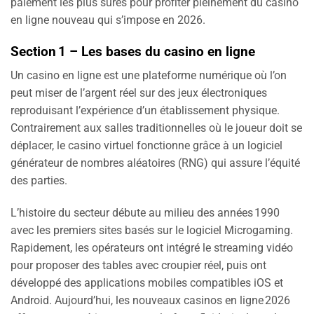
paiement les plus sûres pour profiter pleinement du casino
en ligne nouveau qui s’impose en 2026.
Section 1 – Les bases du casino en ligne
Un casino en ligne est une plateforme numérique où l’on
peut miser de l’argent réel sur des jeux électroniques
reproduisant l’expérience d’un établissement physique.
Contrairement aux salles traditionnelles où le joueur doit se
déplacer, le casino virtuel fonctionne grâce à un logiciel
générateur de nombres aléatoires (RNG) qui assure l’équité
des parties.
L’histoire du secteur débute au milieu des années 1990
avec les premiers sites basés sur le logiciel Microgaming.
Rapidement, les opérateurs ont intégré le streaming vidéo
pour proposer des tables avec croupier réel, puis ont
développé des applications mobiles compatibles iOS et
Android. Aujourd’hui, les nouveaux casinos en ligne 2026