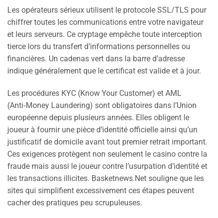
Les opérateurs sérieux utilisent le protocole SSL/TLS pour
chiffrer toutes les communications entre votre navigateur
et leurs serveurs. Ce cryptage empêche toute interception
tierce lors du transfert d’informations personnelles ou
financières. Un cadenas vert dans la barre d’adresse
indique généralement que le certificat est valide et à jour.
Les procédures KYC (Know Your Customer) et AML
(Anti‑Money Laundering) sont obligatoires dans l’Union
européenne depuis plusieurs années. Elles obligent le
joueur à fournir une pièce d’identité officielle ainsi qu’un
justificatif de domicile avant tout premier retrait important.
Ces exigences protègent non seulement le casino contre la
fraude mais aussi le joueur contre l’usurpation d’identité et
les transactions illicites. Basketnews.Net souligne que les
sites qui simplifient excessivement ces étapes peuvent
cacher des pratiques peu scrupuleuses.