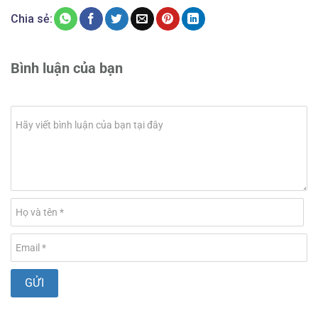
Chia sẻ:
Bình luận của bạn