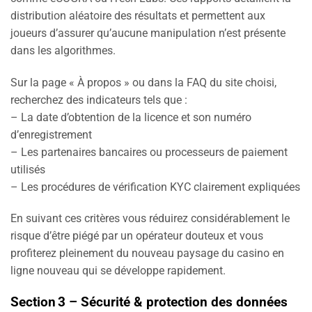
distribution aléatoire des résultats et permettent aux
joueurs d’assurer qu’aucune manipulation n’est présente
dans les algorithmes.
Sur la page « À propos » ou dans la FAQ du site choisi,
recherchez des indicateurs tels que :
– La date d’obtention de la licence et son numéro
d’enregistrement
– Les partenaires bancaires ou processeurs de paiement
utilisés
– Les procédures de vérification KYC clairement expliquées
En suivant ces critères vous réduirez considérablement le
risque d’être piégé par un opérateur douteux et vous
profiterez pleinement du nouveau paysage du casino en
ligne nouveau qui se développe rapidement.
Section 3 – Sécurité & protection des données