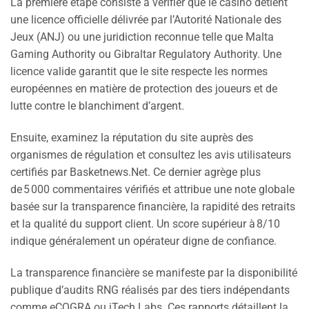
La première étape consiste à vérifier que le casino détient
une licence officielle délivrée par l’Autorité Nationale des
Jeux (ANJ) ou une juridiction reconnue telle que Malta
Gaming Authority ou Gibraltar Regulatory Authority. Une
licence valide garantit que le site respecte les normes
européennes en matière de protection des joueurs et de
lutte contre le blanchiment d’argent.
Ensuite, examinez la réputation du site auprès des
organismes de régulation et consultez les avis utilisateurs
certifiés par Basketnews.Net. Ce dernier agrège plus
de 5 000 commentaires vérifiés et attribue une note globale
basée sur la transparence financière, la rapidité des retraits
et la qualité du support client. Un score supérieur à 8/10
indique généralement un opérateur digne de confiance.
La transparence financière se manifeste par la disponibilité
publique d’audits RNG réalisés par des tiers indépendants
comme eCOGRA ou iTech Labs. Ces rapports détaillent la