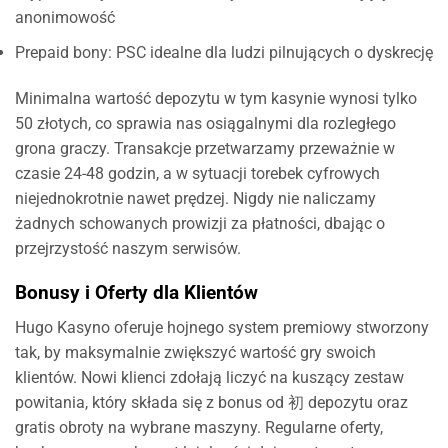
anonimowość
Prepaid bony: PSC idealne dla ludzi pilnujących o dyskrecję
Minimalna wartość depozytu w tym kasynie wynosi tylko
50 złotych, co sprawia nas osiągalnymi dla rozległego
grona graczy. Transakcje przetwarzamy przeważnie w
czasie 24-48 godzin, a w sytuacji torebek cyfrowych
niejednokrotnie nawet prędzej. Nigdy nie naliczamy
żadnych schowanych prowizji za płatności, dbając o
przejrzystość naszym serwisów.
Bonusy i Oferty dla Klientów
Hugo Kasyno oferuje hojnego system premiowy stworzony
tak, by maksymalnie zwiększyć wartość gry swoich
klientów. Nowi klienci zdołają liczyć na kuszący zestaw
powitania, który składa się z bonus od 初 depozytu oraz
gratis obroty na wybrane maszyny. Regularne oferty,