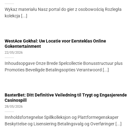
Wykaz materiału Nasz portal do gier z osobowością Rozległa
kolekcja [...]
WestAce Gokhal: Uw Locatie voor Eersteklas Online
Gokentertainment
22/05/2026
Inhoudsopgave Onze Brede Spelcollectie Bonusstructuur plus
Promoties Beveiligde Betalingsopties Verantwoord [...]
BaxterBet: Ditt Definitive Veiledning til Trygt og Engasjerende
Casinospill
28/05/2026
Innholdsfortegnelse Spillkolleksjon og Plattformegenskaper
Beskyttelse og Lisensiering Betalingsvalg og Overføringer [...]