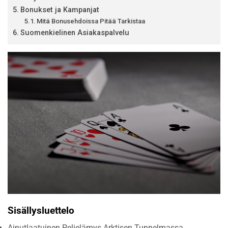
Bonukset ja Kampanjat
Mitä Bonusehdoissa Pitää Tarkistaa
Suomenkielinen Asiakaspalvelu
Sisällysluettelo
Ainutlaatuinen Pelielämys Arktisen Tunnelmassa