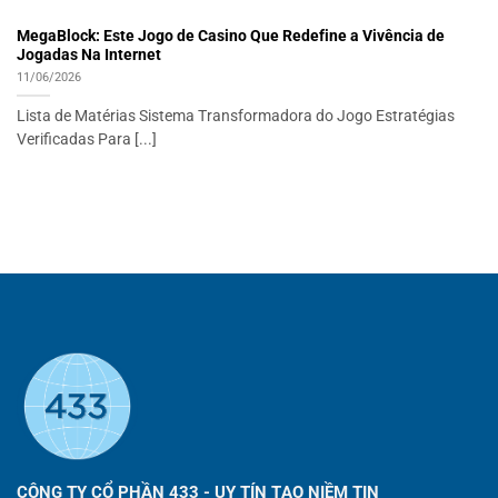
MegaBlock: Este Jogo de Casino Que Redefine a Vivência de
Jogadas Na Internet
11/06/2026
Lista de Matérias Sistema Transformadora do Jogo Estratégias
Verificadas Para [...]
CÔNG TY CỔ PHẦN 433 - UY TÍN TẠO NIỀM TIN