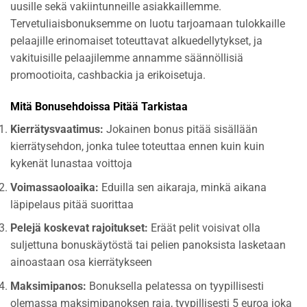
uusille sekä vakiintunneille asiakkaillemme.
Tervetuliaisbonuksemme on luotu tarjoamaan tulokkaille
pelaajille erinomaiset toteuttavat alkuedellytykset, ja
vakituisille pelaajilemme annamme säännöllisiä
promootioita, cashbackia ja erikoisetuja.
Mitä Bonusehdoissa Pitää Tarkistaa
Kierrätysvaatimus:
Jokainen bonus pitää sisällään
kierrätysehdon, jonka tulee toteuttaa ennen kuin kuin
kykenät lunastaa voittoja
Voimassaoloaika:
Eduilla sen aikaraja, minkä aikana
läpipelaus pitää suorittaa
Pelejä koskevat rajoitukset:
Eräät pelit voisivat olla
suljettuna bonuskäytöstä tai pelien panoksista lasketaan
ainoastaan osa kierrätykseen
Maksimipanos:
Bonuksella pelatessa on tyypillisesti
olemassa maksimipanoksen raja, tyypillisesti 5 euroa joka