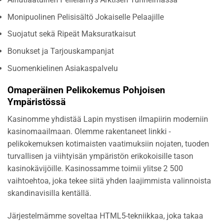
Monipuolinen Pelisisältö Jokaiselle Pelaajille
Suojatut sekä Ripeät Maksuratkaisut
Bonukset ja Tarjouskampanjat
Suomenkielinen Asiakaspalvelu
Omaperäinen Pelikokemus Pohjoisen
Ympäristössä
Kasinomme yhdistää Lapin mystisen ilmapiirin moderniin
kasinomaailmaan. Olemme rakentaneet
linkki
-
pelikokemuksen kotimaisten vaatimuksiin nojaten, tuoden
turvallisen ja viihtyisän ympäristön erikokoisille tason
kasinokävijöille. Kasinossamme toimii ylitse 2 500
vaihtoehtoa, joka tekee siitä yhden laajimmista valinnoista
skandinavisilla kentällä.
Järjestelmämme soveltaa HTML5-tekniikkaa, joka takaa