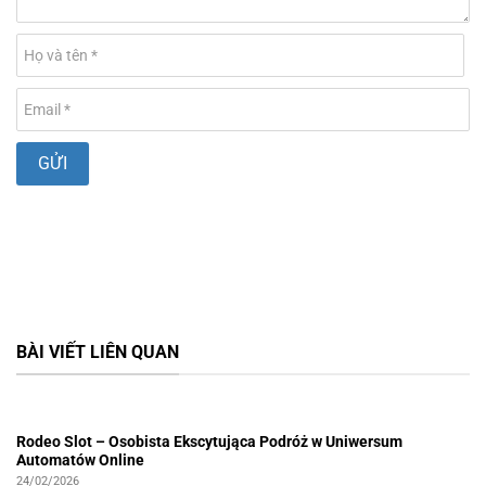
BÀI VIẾT LIÊN QUAN
Rodeo Slot – Osobista Ekscytująca Podróż w Uniwersum
Automatów Online
24/02/2026