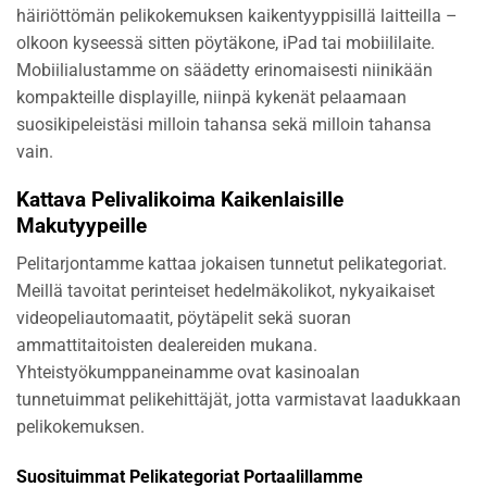
häiriöttömän pelikokemuksen kaikentyyppisillä laitteilla –
olkoon kyseessä sitten pöytäkone, iPad tai mobiililaite.
Mobiilialustamme on säädetty erinomaisesti niinikään
kompakteille displayille, niinpä kykenät pelaamaan
suosikipeleistäsi milloin tahansa sekä milloin tahansa
vain.
Kattava Pelivalikoima Kaikenlaisille
Makutyypeille
Pelitarjontamme kattaa jokaisen tunnetut pelikategoriat.
Meillä tavoitat perinteiset hedelmäkolikot, nykyaikaiset
videopeliautomaatit, pöytäpelit sekä suoran
ammattitaitoisten dealereiden mukana.
Yhteistyökumppaneinamme ovat kasinoalan
tunnetuimmat pelikehittäjät, jotta varmistavat laadukkaan
pelikokemuksen.
Suosituimmat Pelikategoriat Portaalillamme