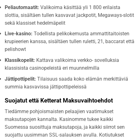
Peliautomaatit:
Valikoima käsittää yli 1 800 erilaista
slottia, sisältäen tullen kasvavat jackpotit, Megaways-slotit
sekä klassiset hedelmäpelit
Live-kasino:
Todellista pelikokemusta ammattitaitoisten
krupieerien kanssa, sisältäen tullen ruletti, 21, baccarat että
pelishowt
Klassikopelit:
Kattava valikoima verkko- sovelluksia
klassisista casinopeleistä eri muunnelmilla
Jättipottipelit:
Tilaisuus saada koko elämän merkittäviä
summia kasvavissa jättipottipeleissä
Suojatut että Ketterat Maksuvaihtoehdot
Tiedämme pohjoismaisten pelaajien vaatimukset
maksutapojen kannalta. Kasinomme tukee kaikki
Suomessa suosittuja maksutapoja, ja kaikki siirrot sen
suojattu uusimman SSL-salauksen avulla. Kotiutukset