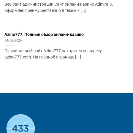
Веб-сайт администрации Сайт онлайн-казино Admiral X
оформлен преимущественно в темных [...]
Azino777: Полный обзор онлайн-казино
04/06/2026
Официальный сайт Azino777 находится по адресу
azino777.com. На главной странице [...]