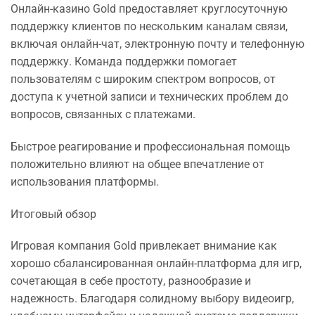
Онлайн-казино Gold предоставляет круглосуточную
поддержку клиентов по нескольким каналам связи,
включая онлайн-чат, электронную почту и телефонную
поддержку. Команда поддержки помогает
пользователям с широким спектром вопросов, от
доступа к учетной записи и технических проблем до
вопросов, связанных с платежами.
Быстрое реагирование и профессиональная помощь
положительно влияют на общее впечатление от
использования платформы.
Итоговый обзор
Игровая компания Gold привлекает внимание как
хорошо сбалансированная онлайн-платформа для игр,
сочетающая в себе простоту, разнообразие и
надежность. Благодаря солидному выбору видеоигр,