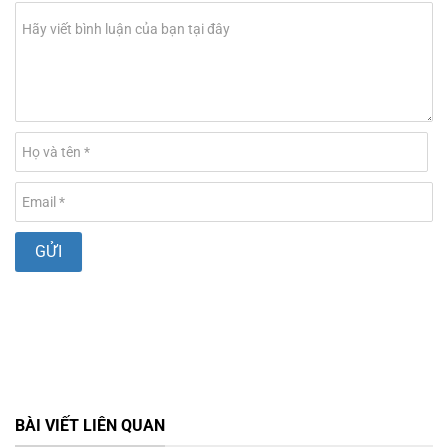
BÀI VIẾT LIÊN QUAN