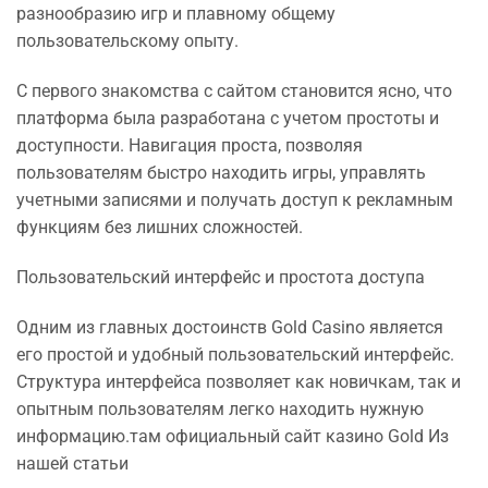
разнообразию игр и плавному общему
пользовательскому опыту.
С первого знакомства с сайтом становится ясно, что
платформа была разработана с учетом простоты и
доступности. Навигация проста, позволяя
пользователям быстро находить игры, управлять
учетными записями и получать доступ к рекламным
функциям без лишних сложностей.
Пользовательский интерфейс и простота доступа
Одним из главных достоинств Gold Casino является
его простой и удобный пользовательский интерфейс.
Структура интерфейса позволяет как новичкам, так и
опытным пользователям легко находить нужную
информацию.там
официальный сайт казино Gold
Из
нашей статьи