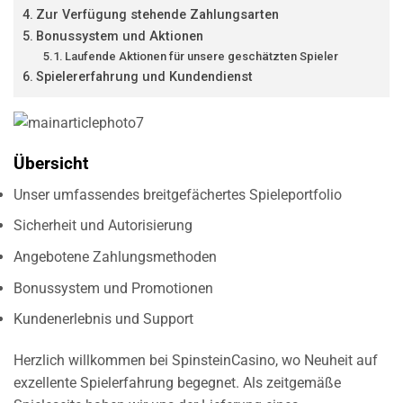
Zur Verfügung stehende Zahlungsarten
Bonussystem und Aktionen
Laufende Aktionen für unsere geschätzten Spieler
Spielererfahrung und Kundendienst
Übersicht
Unser umfassendes breitgefächertes Spieleportfolio
Sicherheit und Autorisierung
Angebotene Zahlungsmethoden
Bonussystem und Promotionen
Kundenerlebnis und Support
Herzlich willkommen bei
SpinsteinCasino
, wo Neuheit auf
exzellente Spielerfahrung begegnet. Als zeitgemäße