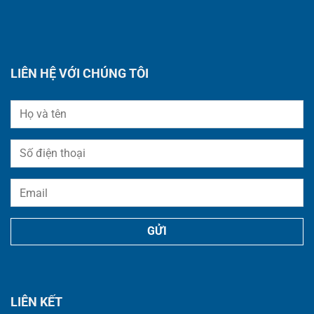
LIÊN HỆ VỚI CHÚNG TÔI
LIÊN KẾT