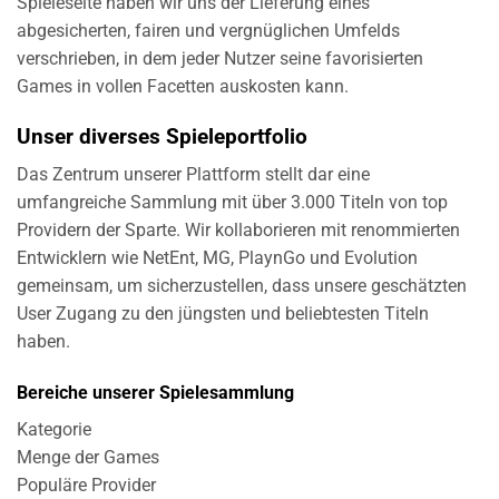
Spieleseite haben wir uns der Lieferung eines
abgesicherten, fairen und vergnüglichen Umfelds
verschrieben, in dem jeder Nutzer seine favorisierten
Games in vollen Facetten auskosten kann.
Unser diverses Spieleportfolio
Das Zentrum unserer Plattform stellt dar eine
umfangreiche Sammlung mit über 3.000 Titeln von top
Providern der Sparte. Wir kollaborieren mit renommierten
Entwicklern wie NetEnt, MG, PlaynGo und Evolution
gemeinsam, um sicherzustellen, dass unsere geschätzten
User Zugang zu den jüngsten und beliebtesten Titeln
haben.
Bereiche unserer Spielesammlung
Kategorie
Menge der Games
Populäre Provider