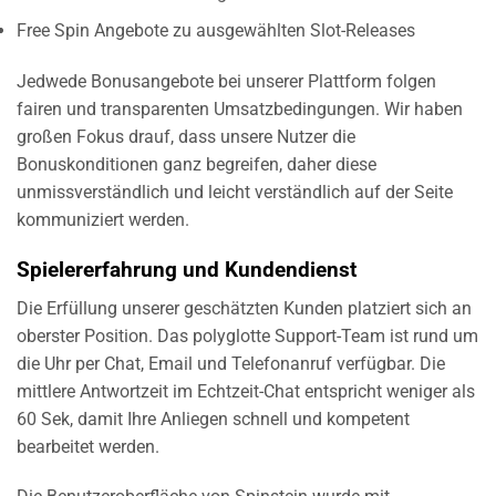
Free Spin Angebote zu ausgewählten Slot-Releases
Jedwede Bonusangebote bei unserer Plattform folgen
fairen und transparenten Umsatzbedingungen. Wir haben
großen Fokus drauf, dass unsere Nutzer die
Bonuskonditionen ganz begreifen, daher diese
unmissverständlich und leicht verständlich auf der Seite
kommuniziert werden.
Spielererfahrung und Kundendienst
Die Erfüllung unserer geschätzten Kunden platziert sich an
oberster Position. Das polyglotte Support-Team ist rund um
die Uhr per Chat, Email und Telefonanruf verfügbar. Die
mittlere Antwortzeit im Echtzeit-Chat entspricht weniger als
60 Sek, damit Ihre Anliegen schnell und kompetent
bearbeitet werden.