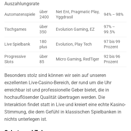
Auszahlungsrate
über
Net Ent, Pragmatic Play,
Automatenspiele
94% – 98%
2400
Yggdrasil
über
97% –
Tischgames
Evolution Gaming, EZ
350
99.5%
180
97 bis 99
Live Spielbank
Evolution, Play Tech
plus
Prozent
Progressive
über
92 bis 96
Micro Gaming, RedTiger
Slots
85
Prozent
Besonders stolz sind können wir sein auf unseren
exzellenten Live-Casino-Bereich, der rund um die Uhr
erreichbar ist und professionelle Geber bietet, die in
hochauflösender Qualität übertragen werden. Die
Interaktion findet statt in Live und kreiert eine echte Kasino-
Stimmung, die dem Gefühl in klassischen Spielbanken in
nichts unterlegen ist.