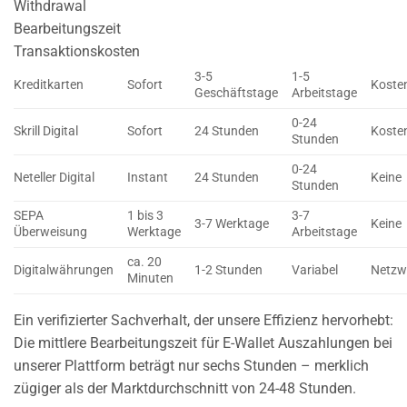
Withdrawal
Bearbeitungszeit
Transaktionskosten
3-5
1-5
Kreditkarten
Sofort
Kosten
Geschäftstage
Arbeitstage
0-24
Skrill Digital
Sofort
24 Stunden
Kosten
Stunden
0-24
Neteller Digital
Instant
24 Stunden
Keine
Stunden
SEPA
1 bis 3
3-7
3-7 Werktage
Keine
Überweisung
Werktage
Arbeitstage
ca. 20
Digitalwährungen
1-2 Stunden
Variabel
Netzw
Minuten
Ein verifizierter Sachverhalt, der unsere Effizienz hervorhebt:
Die mittlere Bearbeitungszeit für E-Wallet Auszahlungen bei
unserer Plattform beträgt nur sechs Stunden – merklich
zügiger als der Marktdurchschnitt von 24-48 Stunden.