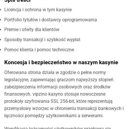
Licencja i ochrona w tym kasynie
Portfolio tytułów i dostawcy oprogramowania
Premie i oferty dla klientów
Sposoby transakcji i szybkość wypłat
Pomoc klienta i pomoc techniczne
Koncesja i bezpieczeństwo w naszym kasynie
Oferowana strona działa w zgodzie o pełne normy
legislacyjne, zapewniając graczom najwyższy stopień
zabezpieczenia informacji osobowych oraz środków
finansowych.
vipzino kasyno
stosuje nowoczesne
protokoły szyfrowania SSL 256-bit, które reprezentują
przemysłowy wzorzec w chronieniu transakcji bankowych i
łączności pomiędzy użytkownikami a serwerami.
Weryfikacja tożsamości użytkowników przebiega się