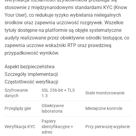
stosownie z międzynarodowymi standardami KYC (Know
Your User), co redukuje ryzyko wybielania nielegalnych
środków oraz zapewnia uczciwość rozgrywek. Wszelkie
tytuły dostępne na platformie są objęte systematyczne
audyty realizowane przez obiektywne ośrodki testujące, co
zapewnia uczciwe wskaźniki RTP oraz prawdziwą
przypadkowość wyników.
Aspekt bezpieczeństwa
Szczegóły implementacji
Częstotliwość weryfikacji
Szyfrowanie
SSL 256-bit + TLS
Stałe monitorowanie
danych
1.3
Obiektywne
Przeglądy gier
Miesięczne kontrole
laboratoria
Papiery
Weryfikacja KYC
identyfikacyjne +
Przy pierwszej wypłacie
adres