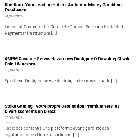
KhelKaro: Your Leading Hub for Authentic Money Gambling
Excellence
24/03/2026
Listing of Contents Our Complete Gaming Selection Protected
Payment Infrastructure [...]
AMPM Casino – Serwis Hazardowy Dostępne O Dowolnej Chwili
Dnia i Wieczoru
13/04/2026
Spis treści Dostępność w całą dobę – idea naszej marki [...]
Stake Gaming : Votre propre Destination Premium vers les
Divertissements en Direct
10/06/2026
Table des contenus Une plateforme avant-gardiste des
cryptomonnaies Notre assortiment [...]