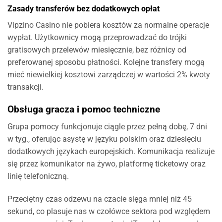
Zasady transferów bez dodatkowych opłat
Vipzino Casino nie pobiera kosztów za normalne operacje
wypłat. Użytkownicy mogą przeprowadzać do trójki
gratisowych przelewów miesięcznie, bez różnicy od
preferowanej sposobu płatności. Kolejne transfery mogą
mieć niewielkiej kosztowi zarządczej w wartości 2% kwoty
transakcji.
Obsługa gracza i pomoc techniczne
Grupa pomocy funkcjonuje ciągle przez pełną dobę, 7 dni
w tyg., oferując asystę w języku polskim oraz dziesięciu
dodatkowych językach europejskich. Komunikacja realizuje
się przez komunikator na żywo, platformę ticketowy oraz
linię telefoniczną.
Przeciętny czas odzewu na czacie sięga mniej niż 45
sekund, co plasuje nas w czołówce sektora pod względem