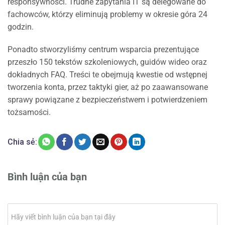
responsywności. Trudne zapytania IT są delegowane do
fachowców, którzy eliminują problemy w okresie góra 24
godzin.
Ponadto stworzyliśmy centrum wsparcia prezentujące
przeszło 150 tekstów szkoleniowych, guidów wideo oraz
dokładnych FAQ. Treści te obejmują kwestie od wstępnej
tworzenia konta, przez taktyki gier, aż po zaawansowane
sprawy powiązane z bezpieczeństwem i potwierdzeniem
tożsamości.
Chia sẻ:
Bình luận của bạn